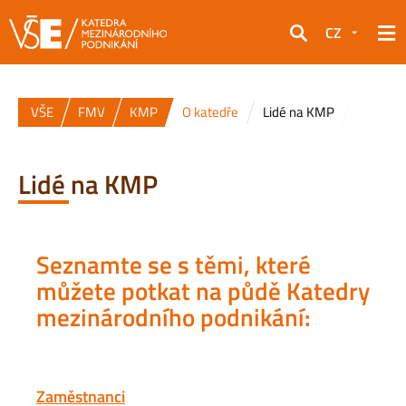
CZ
Hledat
VŠE
FMV
KMP
O katedře
Lidé na KMP
Lidé na KMP
Seznamte se s těmi, které
můžete potkat na půdě Katedry
mezinárodního podnikání:
Zaměstnanci