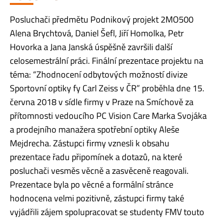
Posluchači předmětu Podnikový projekt 2MO500
Alena Brychtová, Daniel Šefl, Jiří Homolka, Petr
Hovorka a Jana Janská úspěšně završili další
celosemestrální práci. Finální prezentace projektu na
téma: “Zhodnocení odbytových možností divize
Sportovní optiky fy Carl Zeiss v ČR” proběhla dne 15.
června 2018 v sídle firmy v Praze na Smíchově za
přítomnosti vedoucího PC Vision Care Marka Svojáka
a prodejního manažera spotřební optiky Aleše
Mejdrecha. Zástupci firmy vznesli k obsahu
prezentace řadu připomínek a dotazů, na které
posluchači vesměs věcně a zasvěceně reagovali.
Prezentace byla po věcné a formální stránce
hodnocena velmi pozitivně, zástupci firmy také
vyjádřili zájem spolupracovat se studenty FMV touto