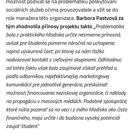
možnost podívat se na problematiku poskytování
sociálních služeb očima provozovatele a vžít se do
role manažera této organizace
. Barbora Pastvová za
tým zhodnotila přínosy projektu takto
„
Problematika
bola z praktického hľadiska určite nesmierne prínosná,
avšak pre študenta pomerne náročná na uchopenie,
najmä výskumná časť, pri ktorej sa nám ťažko
nadväzoval kontakt s cieľovými skupinami. Odhliadnuc
od tohto faktu však bolo zaujímavé získať prehľad o,
podľa odborníkov, najefektívnejšej marketingovej
komunikácií pre jednotlivé generácie, preskúmať
možnosti financovania neziskovej organizácie, či náklady
na propagáciu v masových médiách. Podobné spolupráce,
ktoré nútia pozerať sa na veci i z iného hľadiska ako čisto
finančného, majú určite i do budúcna vysoký potenciál
zaujať študent.“