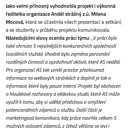
Jako velmi přínosný vyhodnotila projekt i výkonná
ředitelka organizace Anděl strážný z.ú. Milena
Mocová,
která se účastnila všech prezentací a setkání,
a se studenty v průběhu projektu komunikovala.
Následujícími slovy ocenila práci týmu
:
„V práci bylo
také shrnuto 5 nejsilnějších konkurenčních společností
(sociálních služeb). Vhodné bylo zejména porovnání
rozdílných činností a vyzdvihnutí aktivit, které AS nedělá.
Pro organizaci AS tak vznikl prostor přezkoumat
informace na webových stránkách a doplnit je tak o
informace, které byly pouze interní. Projekt byl obohacen
o hloubkové rozhovory a vědeckou studii, které AS může
využít k tomu, aby si udělal představu o smýšlení
potencionálních zájemců o službu. Další částí je
marketingová komunikace, kdy práce navrhla celkem 5
možných oslovení zájemců, z čehož většina se jeví i