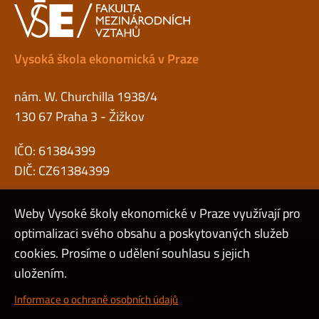
Vysoká škola ekonomická v Praze
nám. W. Churchilla 1938/4
130 67 Praha 3 - Žižkov
IČO: 61384399
DIČ: CZ61384399
Weby Vysoké školy ekonomické v Praze využívají pro
optimalizaci svého obsahu a poskytovaných služeb
cookies. Prosíme o udělení souhlasu s jejich
Admin
uložením.
Cookies a ochrana osobních údajů
Informace o ochraně osobních údajů