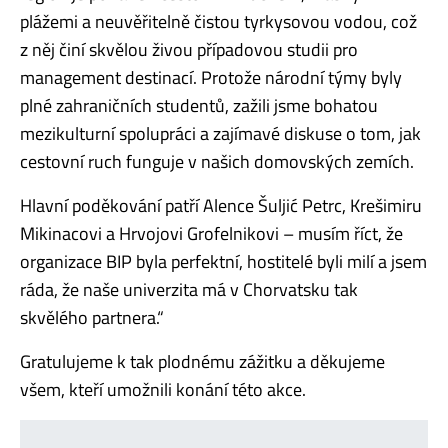
plážemi a neuvěřitelně čistou tyrkysovou vodou, což
z něj činí skvělou živou případovou studii pro
management destinací.
Protože národní týmy byly
plné zahraničních studentů, zažili jsme bohatou
mezikulturní spolupráci a zajímavé diskuse o tom, jak
cestovní ruch funguje v našich domovských zemích.
Hlavní poděkování patří Alence Šuljić Petrc, Krešimiru
Mikinacovi a Hrvojovi Grofelnikovi – musím říct, že
organizace BIP byla perfektní, hostitelé byli milí a
j
sem
ráda, že naše univerzita má v Chorvatsku tak
skvělého partnera.“
Gratulujeme k tak plodnému zážitku a děkujeme
všem, kteří umožnili konání této akce.