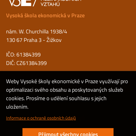
Vysoká škola ekonomická v Praze
nám. W. Churchilla 1938/4
130 67 Praha 3 - Žižkov
IČO: 61384399
DIČ: CZ61384399
Weby Vysoké školy ekonomické v Praze využívají pro
optimalizaci svého obsahu a poskytovaných služeb
cookies. Prosíme o udělení souhlasu s jejich
Admin
uložením.
Cookies a ochrana osobních údajů
Informace o ochraně osobních údajů
Přístupnost webu
Přijmout všechny cookies