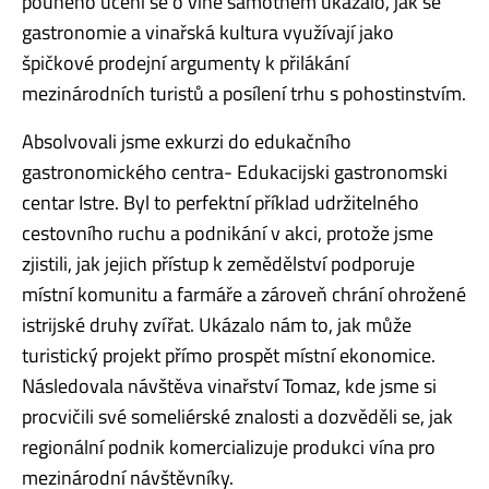
pouhého učení se o víně samotném ukázalo, jak se
gastronomie a vinařská kultura využívají jako
špičkové prodejní argumenty k přilákání
mezinárodních turistů a posílení trhu s pohostinstvím.
Absolvovali jsme exkurzi do edukačního
gastronomického centra- Edukacijski gastronomski
centar Istre. Byl to perfektní příklad udržitelného
cestovního ruchu a podnikání v akci, protože jsme
zjistili, jak jejich přístup k zemědělství podporuje
místní komunitu a farmáře a zároveň chrání ohrožené
istrijské druhy zvířat. Ukázalo nám to, jak může
turistický projekt přímo prospět místní ekonomice.
Následovala návštěva vinařství Tomaz, kde jsme si
procvičili své someliérské znalosti a dozvěděli se, jak
regionální podnik komercializuje produkci vína pro
mezinárodní návštěvníky.