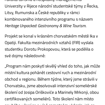
Univerzity v Rijece národní studentské týmy z Řecka,
Litvy, Rumunska a České republiky v rámci
kombinovaného intenzivního programu s názvem
Heritage Unpacked: Gastronomy & Wine Tourism
.
Projekt se konal v krásném chorvatském městě Ika v
Opatiji.
Fakulta mezinárodních vztahů (FIR) vyslala
studentku Dorotu Prokopovou, která se podělila o
své dojmy následovně:
„Program nám poskytl skvělý vhled do toho, jak může
místní kultura pohánět cestovní ruch a mezinárodní
obchod v regionu. Během týdne, který jsme strávili v
Chorvatsku, jsme absolvovali intenzivní someliérské
školení od Josipa Oriškoviće a Marinely Mrkonji, obou
certifikovaných someliérů. Toto školení nám místo