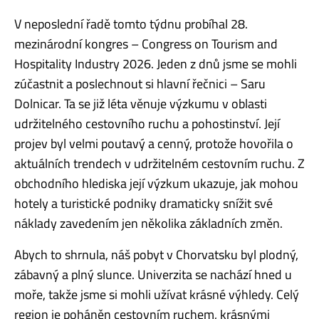
V neposlední řadě tomto týdnu probíhal 28.
mezinárodní kongres – Congress on Tourism and
Hospitality Industry
2026.
Jeden z dnů jsme se mohli
zúčastnit a poslechnout si hlavní řečnici – Saru
Dolnicar.
Ta se již léta věnuje výzkumu v oblasti
udržitelného cestovního ruchu a pohostinství.
Její
projev byl velmi poutavý a cenný, protože hovořila o
aktuálních trendech v udržitelném cestovním ruchu.
Z
obchodního hlediska její výzkum ukazuje, jak mohou
hotely a turistické podniky dramaticky snížit své
náklady zavedením jen několika základních změn.
Abych to shrnula, náš pobyt v Chorvatsku byl plodný,
zábavný a plný slunce.
Univerzita se nachází hned u
moře, takže jsme si mohli užívat krásné výhledy.
Celý
region je poháněn cestovním ruchem, krásnými