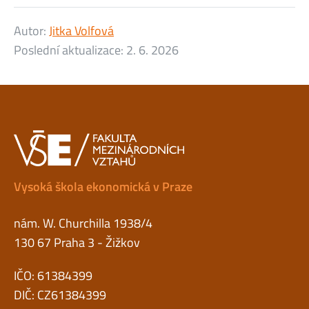
Autor:
Jitka Volfová
Poslední aktualizace:
2. 6. 2026
Vysoká škola ekonomická v Praze
nám. W. Churchilla 1938/4
130 67 Praha 3 - Žižkov
IČO: 61384399
DIČ: CZ61384399