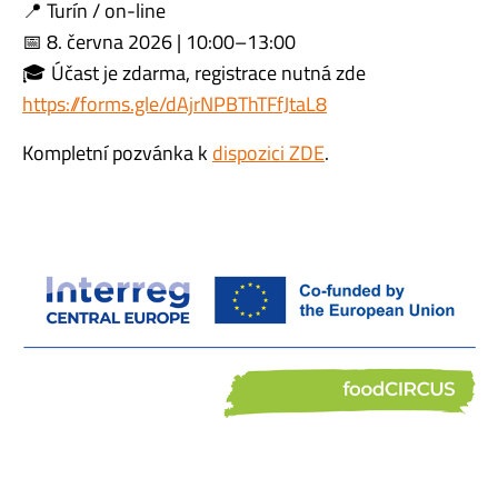
📍 Turín / on-line
📅 8. června 2026 | 10:00–13:00
🎓 Účast je zdarma, registrace nutná zde
https://forms.gle/dAjrNPBThTFfJtaL8
Kompletní pozvánka k
dispozici ZDE
.